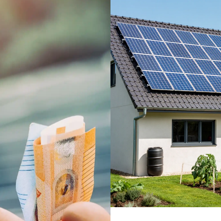
ine
d welche
nigen
mobilie.
unser