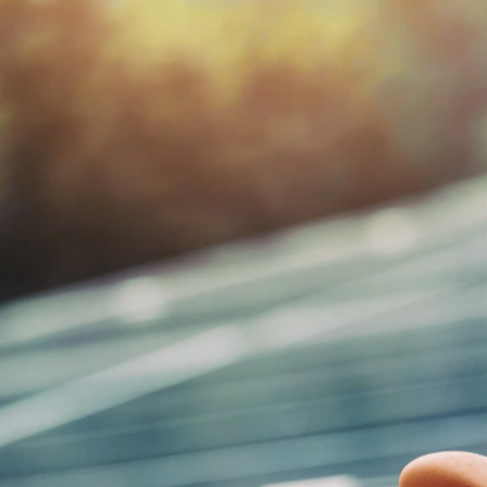
JETZT SOLARRECHNER
STARTEN
Wie viel kostet eine PV-Anlage? Was sind die Kosten für e
Solaranlage mit Speicher? Lohnt sich das für mein Dach un
Förderungen für die Photovoltaikanlage gibt es? Mit dem
kostenlosen Solarrechner von Hanse PV erhalten Sie in we
Klicks eine erste Einschätzung – ganz individuell für Ihre Im
Unverbindliche & kostenlos Solarberatung im Anschluss – 
Team meldet sich mit einer Einschätzung.
Unverbindlich beraten lassen