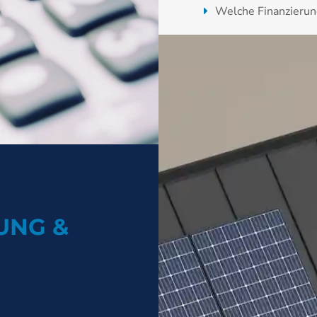
Welche Finanzierun
Unsere Experten berüc
UNG &
FINANZIER
PV-ANLAG
Individuelle Fin